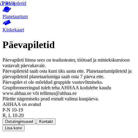
AT
Päevapiletid
RUS
Planetaarium
Kinkekaart
Päevapiletid
Päevapileti hinna sees on teadusteater, töötoad ja miniekskursioon
vastavalt päevakavale.
Päevapileteid saab osta kuni üks aasta ette. Planetaariumipileteid ja
päevapileteid planetaariumiga saab osta 7 päeva ette.
Päevapilet ei ole mõeldud gruppide vastuvõtmiseks.
Grupibroneeringud tuleb teha AHHAA kodulehe kaudu
www.ahhaa.ee või tellimus@ahhaa.ee
Piletite nägemiseks pead esmalt valima kuupäeva.
AHHAA on avatud
P-N 10-19
R, L 10-20
Ostutingimused
Kontakt
Lisa korvi